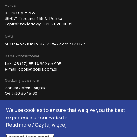
Adres
DOBIS Sp. z o.o.
36-071 Trzciana 165 A, Polska
Kapitał zakładowy: 1 255 020,00 zł
GPS
50.071433761813104, 21.84732767727177
Dane kontaktowe
tel: +48 (17) 85 14 902 do 905
e-mail:
dobis@dobis.com.pl
Godziny otwarcia
Poniedziałek - piątek:
Od 7:30 do 15:30
© 2025 Dobis | Design by Studio Nexim
We use cookies to ensure that we give you the best
experience on our website.
Read more
/
Czytaj więcej