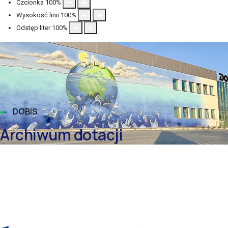
Czcionka
100
%
Wysokość linii
100
%
Odstęp liter
100
%
DOBIS
Archiwum dotacji