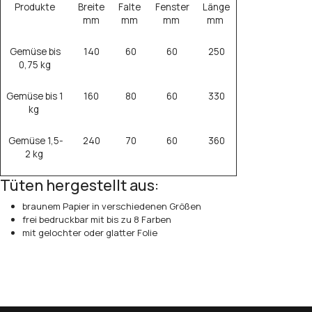
Produkte
Breite
Falte
Fenster
Länge
mm
mm
mm
mm
Gemüse bis
140
60
60
250
0,75 kg
Gemüse bis 1
160
80
60
330
kg
Gemüse 1,5-
240
70
60
360
2 kg
Tüten hergestellt aus:
braunem Papier in verschiedenen Größen
frei bedruckbar mit bis zu 8 Farben
mit gelochter oder glatter Folie