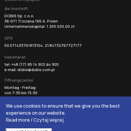
die Anschrift
DOBIS Sp. z o.o.
36-071 Trzciana 165 A, Polen
Unternehmenskapital: 1 255 020,00 zł
GPS
50.071433761813104, 21.84732767727177
Sekretariat
tel: +48 (17) 85 14 902 do 905
e-mail:
dobis@dobis.com.pl
Öffnungszeiten
Montag - Freitag:
von 7:30 bis 15:30
© 2025 Dobis | Design von Studio Nexim
We use cookies to ensure that we give you the best
experience on our website.
Read more
/
Czytaj więcej