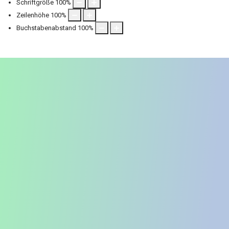
Schriftgröße
100
%
Zeilenhöhe
100
%
Buchstabenabstand
100
%